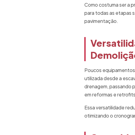
Como costuma ser a pri
para todas as etapas 
pavimentação.
Versatili
Demoliçã
Poucos equipamentos t
utilizada desde a esca
drenagem, passando pe
em reformas e retrofits
Essa versatilidade red
otimizando o cronogra