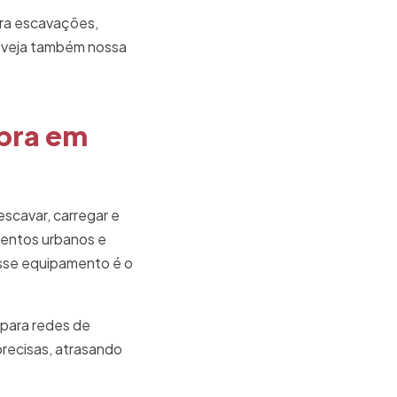
ra escavações,
, veja também nossa
Obra em
escavar, carregar e
mentos urbanos e
esse equipamento é o
 para redes de
recisas, atrasando