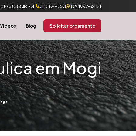
pé - São Paulo - SP
(11) 3457-9661
(11) 94069-2404
Videos
Blog
Solicitar orçamento
ulica em Mogi
uzes