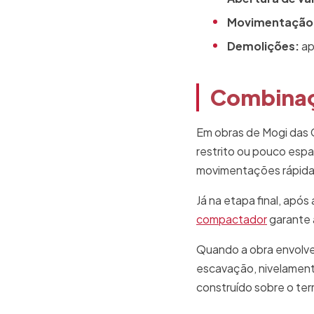
Movimentação d
Demolições:
ap
Combinaç
Em obras de Mogi das C
restrito ou pouco esp
movimentações rápidas
Já na etapa final, ap
compactador
garante 
Quando a obra envolve 
escavação, nivelament
construído sobre o te