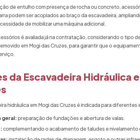
ão de entulho com presença de rocha ou concreto, acessór
garra podem ser acoplados ao braço da escavadeira, ampliando
essidade de mobilizar uma máquina adicional.
acessórios é avaliada já na contratação, considerando o tipo 
r removido em Mogi das Cruzes, para garantir que o equipame
erviço.
s da Escavadeira Hidráulica 
es
ra hidráulica em Mogi das Cruzes é indicada para diferentes 
 geral:
preparação de fundações e abertura de valas.
:
complementando o acabamento de taludes e nivelamento
las:
instalação de redes de drenagem, esgoto e outras infrae