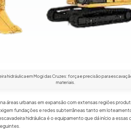
ra hidráulica em Mogi das Cruzes: força e precisão para escava
materiais.
na áreas urbanas em expansão com extensas regiões produto
exigem fundações e redes subterrâneas tanto em loteament
 escavadeira hidráulica é o equipamento que dá início a essas
seguintes.