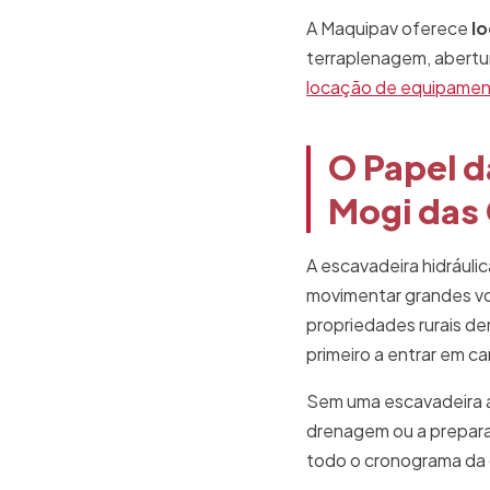
A Maquipav oferece
lo
terraplenagem, abertu
locação de equipame
O Papel d
Mogi das
A escavadeira hidráuli
movimentar grandes vo
propriedades rurais d
primeiro a entrar em c
Sem uma escavadeira a
drenagem ou a prepara
todo o cronograma da