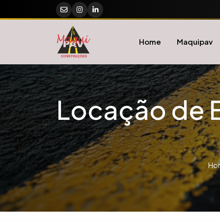
Home
Maquipav
Locação de E
Ho