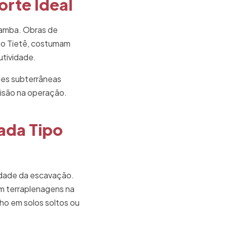
rte Ideal
çamba. Obras de
to Tietê, costumam
utividade.
des subterrâneas
isão na operação.
ada Tipo
idade da escavação.
m terraplenagens na
ho em solos soltos ou