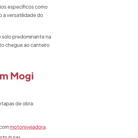
ios específicos como
 a versatilidade do
de solo predominante na
nto chegue ao canteiro
em Mogi
etapas de obra:
 com
motoniveladora
.
struturas.