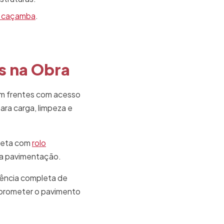
 caçamba
.
 na Obra
 Em frentes com acesso
ra carga, limpeza e
rreta com
rolo
 a pavimentação.
uência completa de
mprometer o pavimento