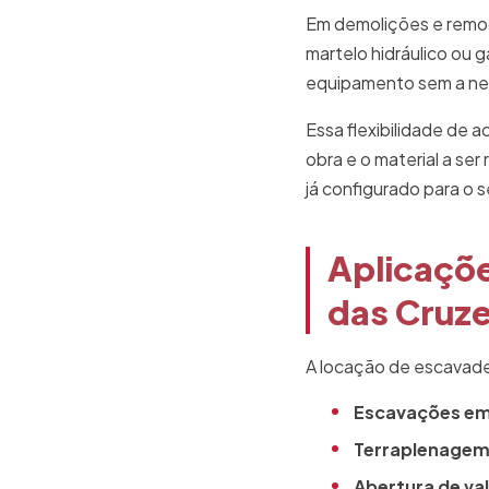
Em demolições e remoç
martelo hidráulico ou 
equipamento sem a nec
Essa flexibilidade de 
obra e o material a se
já configurado para o s
Aplicaçõe
das Cruz
A locação de escavadei
Escavações em
Terraplenagem
Abertura de va