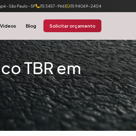
pé - São Paulo - SP
(11) 3457-9661
(11) 94069-2404
Videos
Blog
Solicitar orçamento
ico TBR em