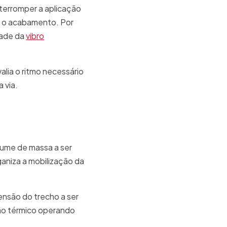
terromper a aplicação
do o acabamento. Por
dade da
vibro
lia o ritmo necessário
 via.
lume de massa a ser
aniza a mobilização da
ensão do trecho a ser
ão térmico operando