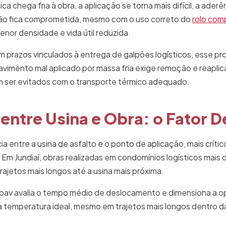
a chega fria à obra, a aplicação se torna mais difícil, a ader
ão fica comprometida, mesmo com o uso correto do
rolo com
or densidade e vida útil reduzida.
m prazos vinculados à entrega de galpões logísticos, esse pr
pavimento mal aplicado por massa fria exige remoção e reapl
m ser evitados com o transporte térmico adequado.
 entre Usina e Obra: o Fator D
a entre a usina de asfalto e o ponto de aplicação, mais críti
 Em Jundiaí, obras realizadas em condomínios logísticos mais 
ajetos mais longos até a usina mais próxima.
pav avalia o tempo médio de deslocamento e dimensiona a op
 temperatura ideal, mesmo em trajetos mais longos dentro da