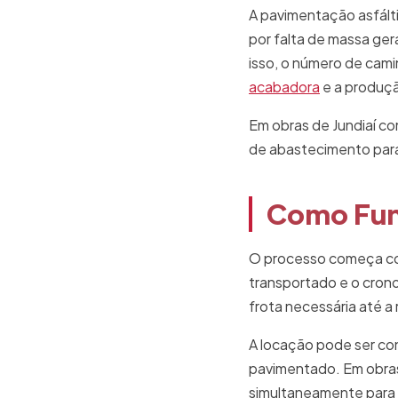
A pavimentação asfált
por falta de massa ger
isso, o número de cam
acabadora
e a produçã
Em obras de Jundiaí c
de abastecimento para
Como Fun
O processo começa com
transportado e o cron
frota necessária até a 
A locação pode ser con
pavimentado. Em obras
simultaneamente para 