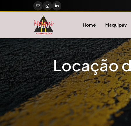
Home
Maquipav
Locação d