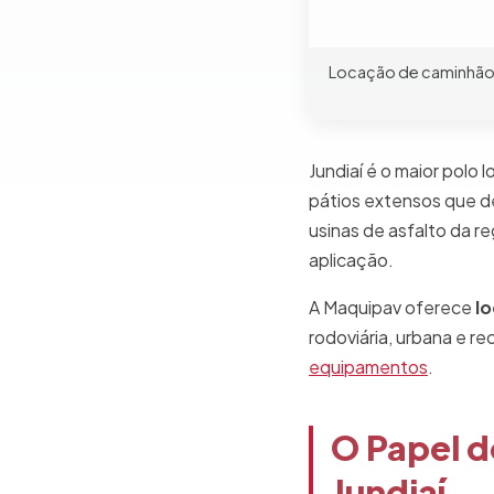
Locação de caminhão 
Jundiaí é o maior polo
pátios extensos que d
usinas de asfalto da r
aplicação.
A Maquipav oferece
l
rodoviária, urbana e 
equipamentos
.
O Papel 
Jundiaí