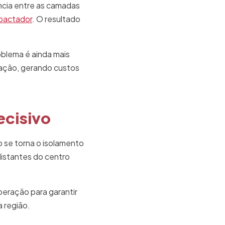
ência entre as camadas
pactador
. O resultado
oblema é ainda mais
icação, gerando custos
ecisivo
co se torna o isolamento
distantes do centro
eração para garantir
 região.