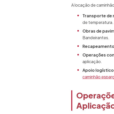
A locação de caminhão 
Transporte de 
de temperatura.
Obras de pavim
Bandeirantes.
Recapeamento
Operações cont
aplicação.
Apoio logístic
caminhão esparg
Operações
Aplicaçã