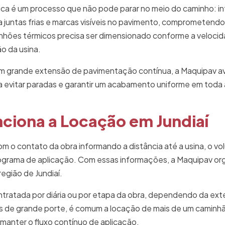
ica é um processo que não pode parar no meio do caminho: in
a juntas frias e marcas visíveis no pavimento, comprometen
inhões térmicos precisa ser dimensionado conforme a veloci
o da usina.
om grande extensão de pavimentação contínua, a Maquipav ava
 evitar paradas e garantir um acabamento uniforme em toda a
ciona a Locação em Jundiaí
 o contato da obra informando a distância até a usina, o vo
ograma de aplicação. Com essas informações, a Maquipav org
região de Jundiaí.
tratada por diária ou por etapa da obra, dependendo da ext
 de grande porte, é comum a locação de mais de um caminh
manter o fluxo contínuo de aplicação.