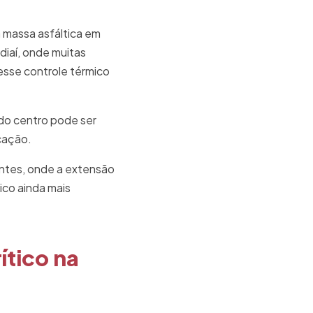
 massa asfáltica em
diaí, onde muitas
esse controle térmico
do centro pode ser
cação.
antes, onde a extensão
ico ainda mais
ítico na