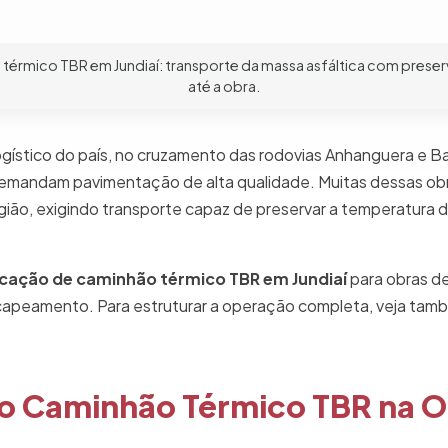
térmico TBR em Jundiaí: transporte da massa asfáltica com prese
até a obra.
 logístico do país, no cruzamento das rodovias Anhanguera e 
emandam pavimentação de alta qualidade. Muitas dessas obr
egião, exigindo transporte capaz de preservar a temperatura 
ocação de caminhão térmico TBR em Jundiaí
para obras d
recapeamento. Para estruturar a operação completa, veja ta
do Caminhão Térmico TBR na 