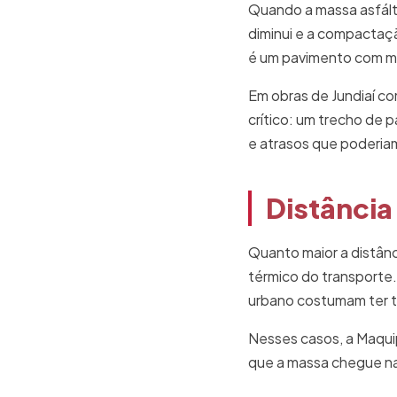
Quando a massa asfáltic
diminui e a compactaç
é um pavimento com men
Em obras de Jundiaí co
crítico: um trecho de 
e atrasos que poderia
Distância
Quanto maior a distânci
térmico do transporte.
urbano costumam ter tr
Nesses casos, a Maqui
que a massa chegue na