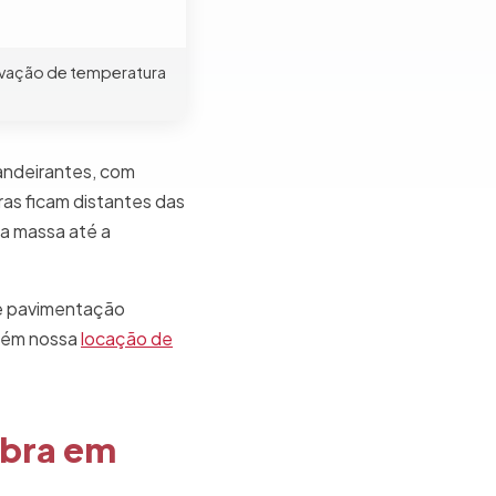
rvação de temperatura
Bandeirantes, com
as ficam distantes das
da massa até a
e pavimentação
mbém nossa
locação de
Obra em