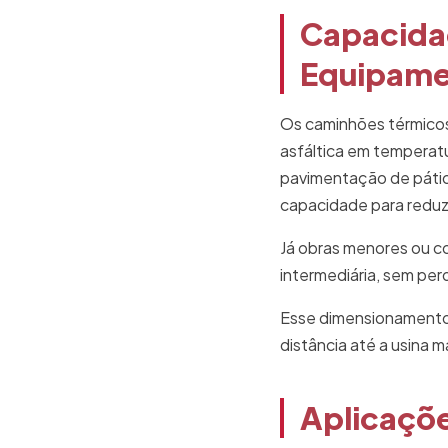
Capacida
Equipam
Os caminhões térmico
asfáltica em temperat
pavimentação de pátio
capacidade para reduzi
Já obras menores ou c
intermediária, sem perd
Esse dimensionamento é
distância até a usina m
Aplicaçõe