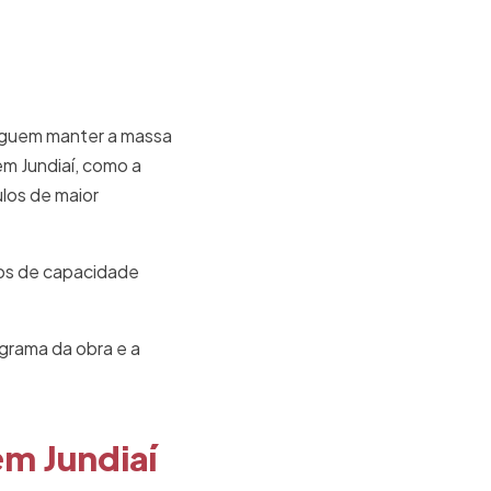
eguem manter a massa
m Jundiaí, como a
los de maior
os de capacidade
ograma da obra e a
m Jundiaí